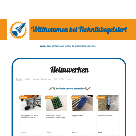
Willkommen bei Technikbegeistert
Wähle hier einfach aus wofür du dich interessierst....
Heimwerken